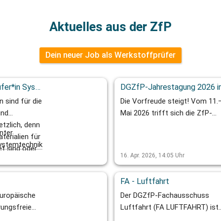
n,
-Auflösung,
Aktuelles aus der ZfP
-Systemen
Dein neuer Job als Werkstoffprüfer
 Strahlung,
sorption,
Werde Werkstoffprüfer*in Systemtechnik
ung
 sind für die
Die Vorfreude steigt! Vom 11.
uflösung,
und
Mai 2026 trifft sich die ZfP-
nd,
etzlich, denn
Community in Aachen zur DGZ
bgebildete
nter
terialien für
Jahrestagung – dem
ystemtechnik
et sind oder
Branchentreff Nr. 1 der
 CT,
16. Apr. 2026, 14:05
Uhr
viel
Zerstörungsfreien Prüfung. All
echniken
sie müssen
Infos zur Tagung:
ekonstruktion,
FA - Luftfahrt
und melden.
https://jahrestagung2026.dgzf
Europäische
Der DGZfP‑Fachausschuss
Verarbeitung
rungsfreie
Luftfahrt (FA LUFTFAHRT) ist
Erzeugen von
iger Kongress,
innerhalb der Deutschen