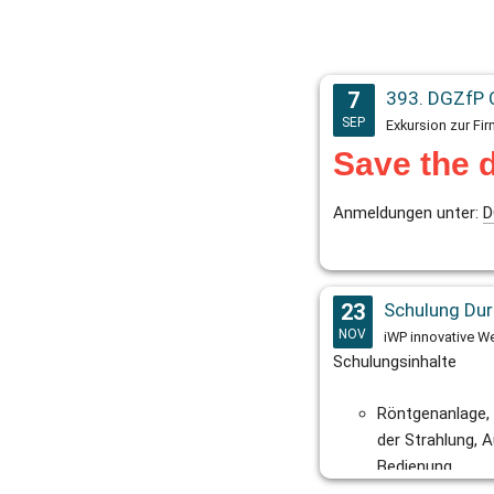
7
393. DGZfP 
SEP
Save the 
Anmeldungen unter:
D
23
NOV
Schulungsinhalte
Röntgenanlage,
der Strahlung, 
Bedienung
Detektoren