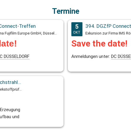
Termine
Connect-Treffen
5
394. DGZfP Connect
OKT
Exkursion zur Firma Fujifilm Europe GmbH, Düsseldorf, ab 17:30 Uhr
Save the date!
date!
C DÜSSELDORF
Anmeldungen unter:
DC DÜSSE
Schulung Durchstrahlungsprüfung (Computertomografie) Stufe 1
iWP innovative Werkstoffprüfung GmbH & Co. KG, Neuss, ab 09:00 Uhr
 Erzeugung
Aufbau und