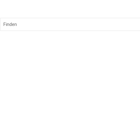
DGZfP Connect Düsseldorf
Finden