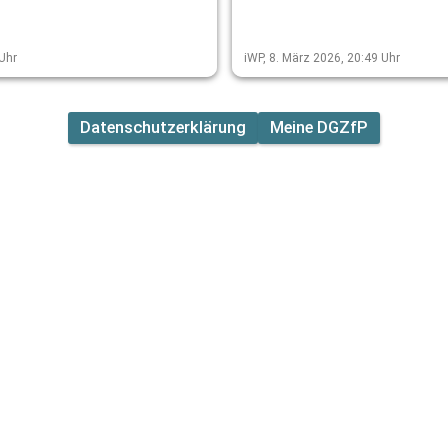
en
,
Gesellschaft für Zerstörungsf
 Auswerten
Fachleute aus
Prüfung (DGZfP) das zentrale
Uhr
iWP,
8. März 2026, 20:49
Uhr
 um über
Gremium für ZfP‑Themen in d
Luftfahrt. Er bündelt Expert:in
e und
aus Industrie, Forschung und
Datenschutzerklärung
Meine DGZfP
ür die
Behörden, die sich mit allen
n und
Aspekten der zerstörungsfrei
rechen. Die
Prüfung an luftfahrttechnisch
ste
Bauteilen befassen.
taltung der
öderation
Prüfungen).