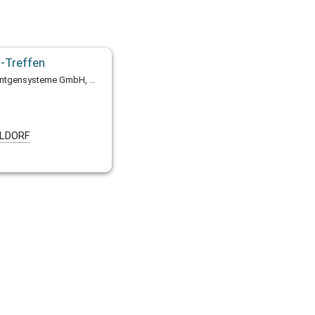
-Treffen
Exkursion zur Firma IMS Röntgensysteme GmbH, Heiligenhaus, ab 17:30 Uhr
LDORF